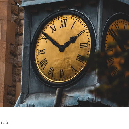
020
Julio, 2020
agosto, 2020
septiembre, 2020
021
enero
febrero
Desafío de palabras
rzo
Herramientas de escritura
ctura