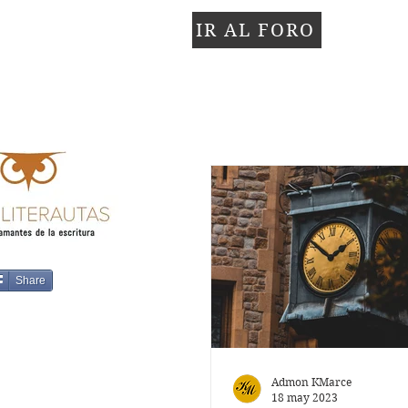
IR AL FORO
Share
Admon KMarce
18 may 2023