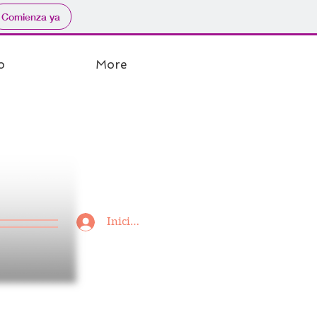
Comienza ya
o
More
s
Iniciar sesión