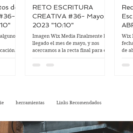
tos de
RETO ESCRITURA
Rec
a#36-
CREATIVA #36- Mayo,
Esc
:10"
2023 "10:10"
ABR
VA
Imagen Wix Media Finalmente ha
Wix 
HU
llegado el mes de mayo, y nos
fech
cación
acercamos a la recta final para el
de a
o publicar
mes de junio, cuando finalizamos
publi
el...
Les..
ie
herramientas
Links Recomendados
escritura
blog
enero, 2020
febrero 2020