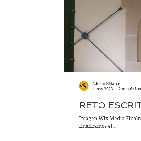
Admon KMarce
1 may 2023
2 min de lec
RETO ESCRIT
Imagen Wix Media Finalmente ha llegado el mes de 
finalizamos el...