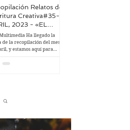
opilación Relatos de
ritura Creativa#35-
IL, 2023 - «EL
LLE DE LOS
Multimedia Ha llegado la
ESOS»
a de la recopilación del mes
bril, y estamos aquí para
car los trabajos recibidos.
.