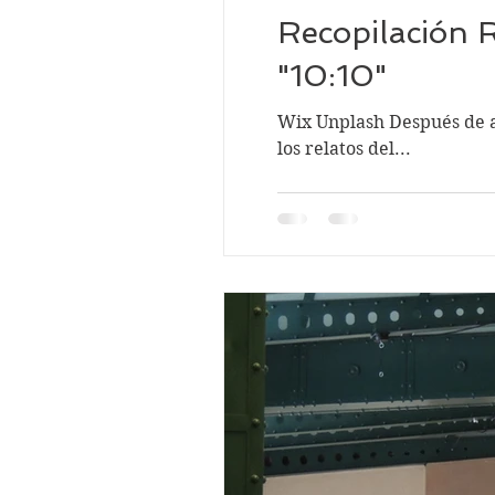
Recopilación 
"10:10"
Wix Unplash Después de algunos ajustes técnicos, que desprogramaron la publicación unas horas... al fin puedo publicar
los relatos del...