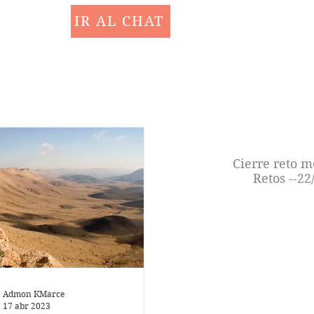
IR AL CHAT
Cierre reto m
Retos --22
Admon KMarce
17 abr 2023