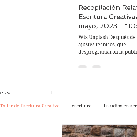
Recopilación Rela
Escritura Creativ
mayo, 2023 - "10
Wix Unplash Después de algunos
ajustes técnicos, que
desprogramaron la publi
unas horas... al fin pued
los relatos del...
23
(2)
2 entradas
3
(2)
2 entradas
Taller de Escritura Creativa
escritura
Estudios en ser
023
(3)
3 entradas
2023
(3)
3 entradas
23
(2)
2 entradas
e 2022
(6)
6 entradas
Solo Literatura
Taller Literario
Entrada, retos, 
de 2022
(7)
7 entradas